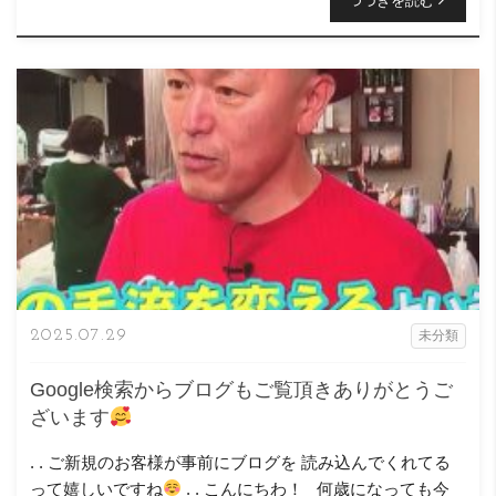
つづきを読む
2025.07.29
未分類
Google検索からブログもご覧頂きありがとうご
ざいます
. . ご新規のお客様が事前にブログを 読み込んでくれてる
って嬉しいですね
. . こんにちわ！ 何歳になっても今