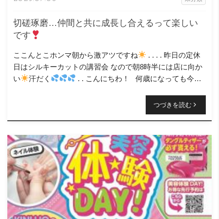
切磋琢磨…仲間と共に成長し合えるって楽しい
です
ここんとこホンマ朝から激アツですね
. . . . 昨日の定休
日はシルキーカットの講習会 なので朝8時半には店に向か
い
汗だく
. . こんにちわ！ 何歳になっても今が
最高！！ 50代からのお […]
つづきを読む