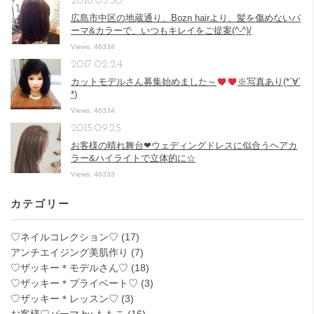
2016.03.30
広島市中区の地蔵通り、Bozn hairより、髪を傷めないパ
ーマ&カラーで、いつもキレイをご提案(^-^)/
Views: 46334
2017.02.24
カットモデルさん募集始めました～
※写真あり(*´∀`
*)
Views: 46334
2015.09.25
お客様の晴れ舞台❤︎ウェディングドレスに似合うヘアカ
ラー&ハイライトで立体的に☆
Views: 46333
カテゴリー
♡ネイルコレクション♡
(17)
アンチエイジング美肌作り
(7)
♡ザッキー＊モデルさん♡
(18)
♡ザッキー＊プライベート♡
(3)
♡ザッキー＊レッスン♡
(3)
お客様♡パーマ by ももこ
(16)