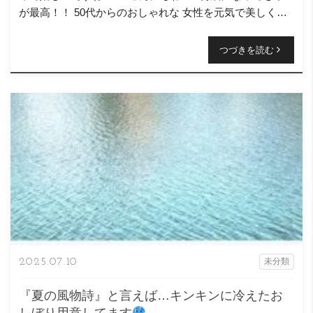
が最高！！ 50代からのおしゃれな 女性を元気で美しく〜
に特化してる . 中区地蔵通 […]
つづきを読む
2025.07.10
未分類
『夏の風物詩』と言えば…キンキンに冷えたお