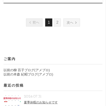
1
2
前へ
次へ
ご案内
以前の柳 百子ブログ(アメブロ)
以前の本森 紀昭ブログ(アメブロ)
最近の投稿
2026.07.31
夏季休暇のお知らせです