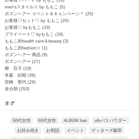
men'sスタイル☆ by ももこ
(5)
ボズンヘアー イベント＆キャンペーン＊
(25)
お客様♡セット♡ by ももこ
(25)
お客様♡ byももこ
(19)
プライベート♡ byももこ
(18)
ももこ的health care＆beauty
(3)
ももこ的fashion☆
(1)
ボズンヘアー 商品
(9)
ボズンヘアー
(27)
柳 百子
(19)
本森 紀昭
(36)
宮崎 聖代
(29)
未分類
(253)
タグ
50代女性
60代女性
ALBUM hair
ufvバスパウダー
お好み焼き
お朔詣
イベント
ゲッターズ飯田