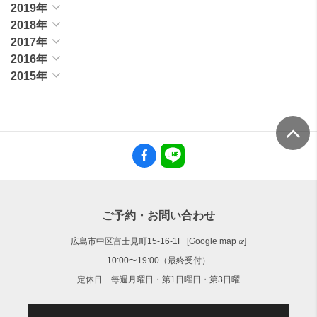
2019年
2018年
2017年
2016年
2015年
ご予約・お問い合わせ
広島市中区富士見町15-16-1F [
Google map
]
10:00〜19:00（最終受付）
定休日 毎週月曜日・第1日曜日・第3日曜