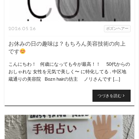
2026.05.26
ボズンヘアー
お休みの日の趣味は？もちろん美容技術の向上
です
こんにちわ！ 何歳になっても今が最高！！ 50代からの
おしゃれな 女性を元気で美しく〜 に特化してる . 中区地
蔵通りの美容院 Bozn hairの坊主 ノリさんです […]
つづきを読む