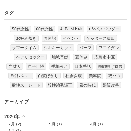
タグ
50代女性
60代女性
ALBUM hair
ufvバスパウダー
お好み焼き
お朔詣
イベント
ゲッターズ飯田
サマータイム
シルキーカット
パーマ
フコイダン
ヘアリセッター
地域貢献
夏休み
広島市中区
弁財天
息子自慢
手相占い
日本手話
梅雨明け宣言
渋谷パルコ
白髪ぼかし
社会貢献
美容院
親バカ
酸性ストレート
酸性縮毛矯正
風の時代
髪質改善
アーカイブ
2026年
7月
(2)
5月
(1)
4月
(1)
1月
(1)