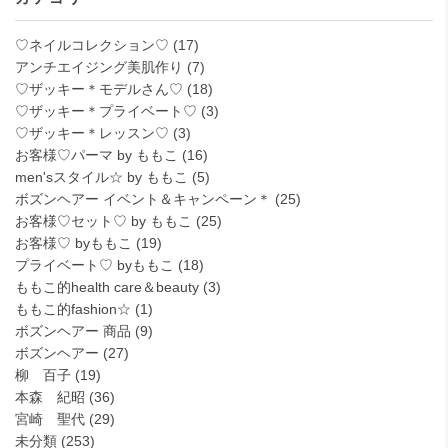
♡ネイルコレクション♡
(17)
アンチエイジング美肌作り
(7)
♡ザッキー＊モデルさん♡
(18)
♡ザッキー＊プライベート♡
(3)
♡ザッキー＊レッスン♡
(3)
お客様♡パーマ by ももこ
(16)
men'sスタイル☆ by ももこ
(5)
ボズンヘアー イベント＆キャンペーン＊
(25)
お客様♡セット♡ by ももこ
(25)
お客様♡ byももこ
(19)
プライベート♡ byももこ
(18)
ももこ的health care＆beauty
(3)
ももこ的fashion☆
(1)
ボズンヘアー 商品
(9)
ボズンヘアー
(27)
柳 百子
(19)
本森 紀昭
(36)
宮崎 聖代
(29)
未分類
(253)