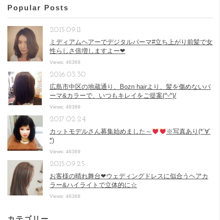
Popular Posts
2015.09.11
ミディアムヘアーでデジタルパーマ#立ち上がり前髪で女
性らしさ倍増しますよー❤︎
Views: 46369
2016.03.30
広島市中区の地蔵通り、Bozn hairより、髪を傷めないパ
ーマ&カラーで、いつもキレイをご提案(^-^)/
Views: 46369
2017.02.24
カットモデルさん募集始めました～
※写真あり(*´∀`
*)
Views: 46369
2015.09.25
お客様の晴れ舞台❤︎ウェディングドレスに似合うヘアカ
ラー&ハイライトで立体的に☆
Views: 46368
カテゴリー