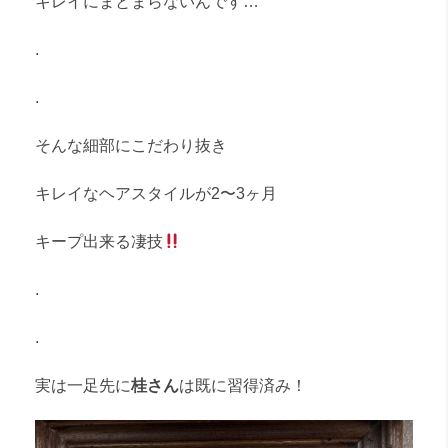
キレイにまとまらないんです…
.
.
そんな細部にこだわり抜き
キレイなヘアスタイルが2〜3ヶ月
キープ出来る凄技
.
.
実は一足先に
桂さん
は既に習得済み！