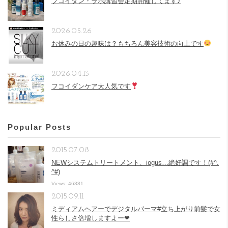
フコイダン・ラボ講習会定期開催してます♪
2026.05.26
お休みの日の趣味は？もちろん美容技術の向上です
2026.04.13
フコイダンケア大人気です
Popular Posts
2015.07.08
NEWシステムトリートメント、iogus…絶好調です！(#^.
^#)
Views: 46381
2015.09.11
ミディアムヘアーでデジタルパーマ#立ち上がり前髪で女
性らしさ倍増しますよー❤︎