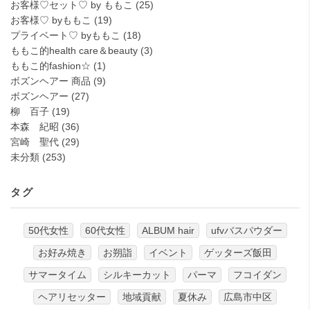
お客様♡セット♡ by ももこ
(25)
お客様♡ byももこ
(19)
プライベート♡ byももこ
(18)
ももこ的health care＆beauty
(3)
ももこ的fashion☆
(1)
ボズンヘアー 商品
(9)
ボズンヘアー
(27)
柳 百子
(19)
本森 紀昭
(36)
宮崎 聖代
(29)
未分類
(253)
タグ
50代女性
60代女性
ALBUM hair
ufvバスパウダー
お好み焼き
お朔詣
イベント
ゲッターズ飯田
サマータイム
シルキーカット
パーマ
フコイダン
ヘアリセッター
地域貢献
夏休み
広島市中区