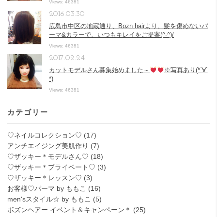
Views: 46381
2016.03.30
広島市中区の地蔵通り、Bozn hairより、髪を傷めないパ
ーマ&カラーで、いつもキレイをご提案(^-^)/
Views: 46381
2017.02.24
カットモデルさん募集始めました～
※写真あり(*´∀`
*)
Views: 46381
カテゴリー
♡ネイルコレクション♡
(17)
アンチエイジング美肌作り
(7)
♡ザッキー＊モデルさん♡
(18)
♡ザッキー＊プライベート♡
(3)
♡ザッキー＊レッスン♡
(3)
お客様♡パーマ by ももこ
(16)
men'sスタイル☆ by ももこ
(5)
ボズンヘアー イベント＆キャンペーン＊
(25)