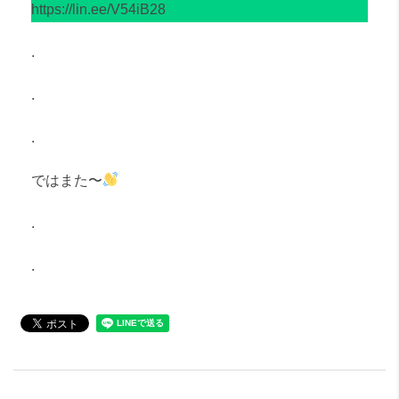
https://lin.ee/V54iB28
.
.
.
ではまた〜
.
.