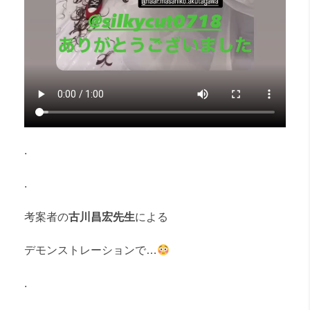
.
.
考案者の
古川昌宏先生
による
デモンストレーションで…
.