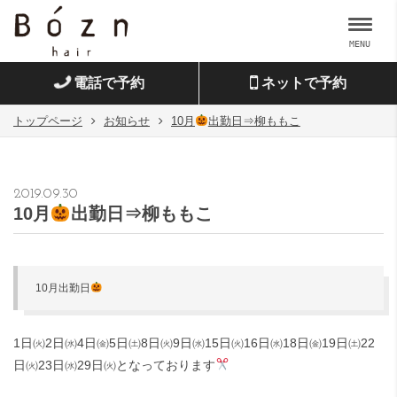
MENU
電話で予約
ネットで予約
トップページ
お知らせ
10月
出勤日⇒柳ももこ
2019.09.30
10月
出勤日⇒柳ももこ
10月出勤日
1日㈫2日㈬4日㈮5日㈯8日㈫9日㈬15日㈫16日㈬18日㈮19日㈯22
日㈫23日㈬29日㈫となっております