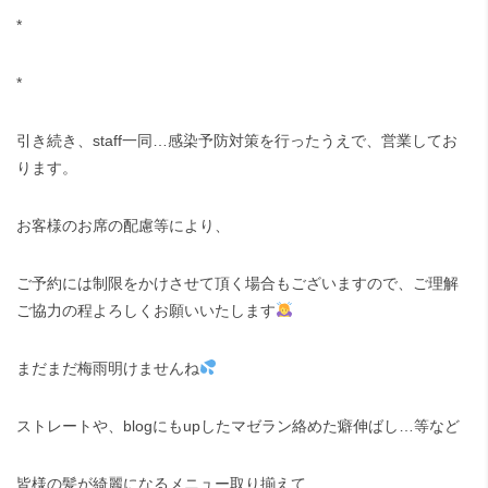
*
*
引き続き、
staff
一同
…
感染予防対策を行ったうえで、営業してお
ります。
お客様のお席の配慮等により、
ご予約には制限をかけさせて頂く場合もございますので、ご理解
ご協力の程よろしくお願いいたします
まだまだ梅雨明けませんね
ストレートや、
blog
にも
up
したマゼラン絡めた癖伸ばし
…
等など
皆様の髪が綺麗になるメニュー取り揃えて