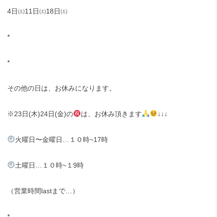
4
日㈯
11
日㈯
18
日㈯
*
*
その他の日は、お休みになります。
※
23
日
(
木
)24
日
(
金
)
の
は、お休み頂きます
↓↓↓
火曜日〜金曜日
…
１０時
~17
時
土曜日
…
１０時
~
１
9
時
（営業時間
last
まで
…
）
*