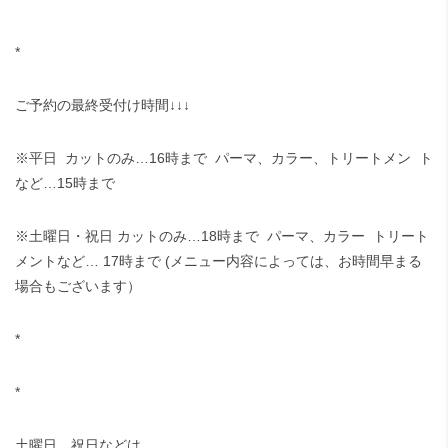
*
ご予約の最終受付け時間
↓↓↓
※
平日
カットのみ
…16
時まで
パーマ、カラー、トリートメン
ト
など
…15
時まで
※
土曜日・祝日
カットのみ
…18
時まで
パーマ、カラー
トリート
メントなど
… 17
時まで
(
メニュー内容によっては、お時間早まる
場合もございます）
*
*
土曜日、祝日などは